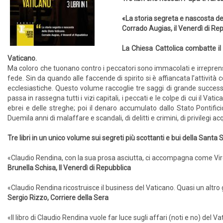
«La storia segreta e nascosta de
Corrado Augias, il Venerdì di Re
La Chiesa Cattolica combatte il 
Vaticano.
Ma coloro che tuonano contro i peccatori sono immacolati e irreprensi
fede. Sin da quando alle faccende di spirito si è affiancata l’attivit
ecclesiastiche. Questo volume raccoglie tre saggi di grande succes
passa in rassegna tutti i vizi capitali, i peccati e le colpe di cui il V
ebrei e delle streghe; poi il denaro accumulato dallo Stato Pontificio
Duemila anni di malaffare e scandali, di delitti e crimini, di privilegi a
Tre libri in un unico volume sui segreti più scottanti e bui della Santa
«Claudio Rendina, con la sua prosa asciutta, ci accompagna come Virgilio
Brunella Schisa, Il Venerdì di Repubblica
«Claudio Rendina ricostruisce il business del Vaticano. Quasi un altro 
Sergio Rizzo, Corriere della Sera
«Il libro di Claudio Rendina vuole far luce sugli affari (noti e no) del 