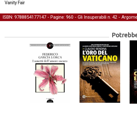
Vanity Fair
ISBN: 9788854177147 - Pagine: 960 -
Gli Insuperabili
n. 42 - Argome
Potrebber