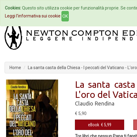
Cookies:
Questo sito utilizza cookie per funzionalità proprie. Se contin
Home
Autori
Eventi
Col
Leggi l'informativa sui cookie
OK
Home
La santa casta della Chiesa - I peccati del Vaticano - L'or
La santa casta
L'oro del Vatic
Claudio Rendina
€ 5,90
eBook
€ 5,99
Tre libri che nessun Papa ti far