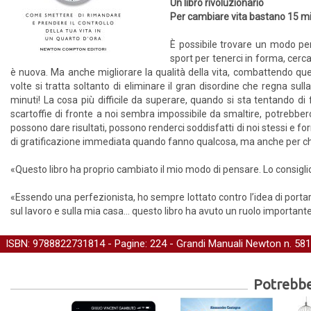
Un libro rivoluzionario
Per cambiare vita bastano 15 mi
È possibile trovare un modo pe
sport per tenerci in forma, cerc
è nuova. Ma anche migliorare la qualità della vita, combattendo quel
volte si tratta soltanto di eliminare il gran disordine che regna su
minuti! La cosa più difficile da superare, quando si sta tentando d
scartoffie di fronte a noi sembra impossibile da smaltire, potrebber
possono dare risultati, possono renderci soddisfatti di noi stessi e fo
di gratificazione immediata quando fanno qualcosa, ma anche per chi
«Questo libro ha proprio cambiato il mio modo di pensare. Lo consi
«Essendo una perfezionista, ho sempre lottato contro l’idea di port
sul lavoro e sulla mia casa… questo libro ha avuto un ruolo importan
ISBN: 9788822731814 - Pagine: 224 -
Grandi Manuali Newton
n. 581
Potrebber