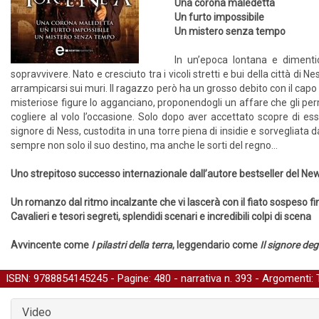
Una corona maledetta
Un furto impossibile
Un mistero senza tempo
In un’epoca lontana e diment
sopravvivere. Nato e cresciuto tra i vicoli stretti e bui della città di 
arrampicarsi sui muri. Il ragazzo però ha un grosso debito con il capo 
misteriose figure lo agganciano, proponendogli un affare che gli perme
cogliere al volo l’occasione. Solo dopo aver accettato scopre di es
signore di Ness, custodita in una torre piena di insidie e sorvegliat
sempre non solo il suo destino, ma anche le sorti del regno…
Uno strepitoso successo internazionale dall’autore bestseller del N
Un romanzo dal ritmo incalzante che vi lascerà con il fiato sospeso fi
Cavalieri e tesori segreti, splendidi scenari e incredibili colpi di scena
Avvincente come
I pilastri della terra
, leggendario come
Il signore degl
ISBN: 9788854145245 - Pagine: 480 -
narrativa
n. 393 - Argomenti:
Video