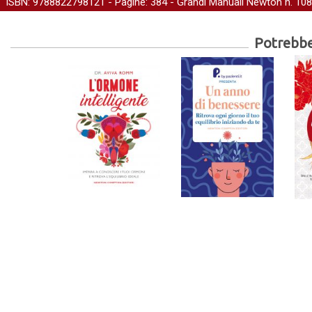
ISBN: 9788822798121 - Pagine: 384 -
Grandi Manuali Newton
n. 108
Potrebber