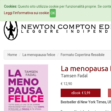
Cookies:
Questo sito utilizza cookie per funzionalità proprie. Se contin
Home
Autori
Eventi
Col
Leggi l'informativa sui cookie
OK
Home
La menopausa felice
Formato Copertina flessibile
La menopausa f
Tamsen Fadal
€ 12,90
eBook
€ 5,99
Bestseller di New York Times, 