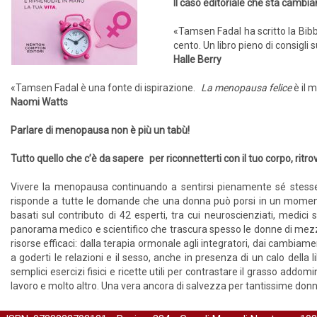
Il caso editoriale che sta cambian
«Tamsen Fadal ha scritto la Bib
cento. Un libro pieno di consigli
Halle Berry
«Tamsen Fadal è una fonte di ispirazione.
La menopausa felice
è il 
Naomi Watts
Parlare di menopausa non è più un tabù!
Tutto quello che c’è da sapere per riconnetterti con il tuo corpo, ritrov
Vivere la menopausa continuando a sentirsi pienamente sé stesse:
risponde a tutte le domande che una donna può porsi in un momento 
basati sul contributo di 42 esperti, tra cui neuroscienziati, medici s
panorama medico e scientifico che trascura spesso le donne di mezza
risorse efficaci: dalla terapia ormonale agli integratori, dai cambiamenti
a goderti le relazioni e il sesso, anche in presenza di un calo della
semplici esercizi fisici e ricette utili per contrastare il grasso addom
lavoro e molto altro. Una vera ancora di salvezza per tantissime donn