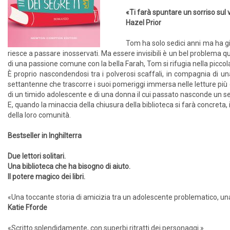
«Ti farà spuntare un sorriso sul 
Hazel Prior
Tom ha solo sedici anni ma ha già
riesce a passare inosservati. Ma essere invisibili è un bel problema qu
di una passione comune con la bella Farah, Tom si rifugia nella piccola 
È proprio nascondendosi tra i polverosi scaffali, in compagnia di u
settantenne che trascorre i suoi pomeriggi immersa nelle letture più
di un timido adolescente e di una donna il cui passato nasconde un segre
E, quando la minaccia della chiusura della biblioteca si farà concreta, 
della loro comunità.
Bestseller in Inghilterra
Due lettori solitari.
Una biblioteca che ha bisogno di aiuto.
Il potere magico dei libri.
«Una toccante storia di amicizia tra un adolescente problematico, una
Katie Fforde
«Scritto splendidamente, con superbi ritratti dei personaggi.»