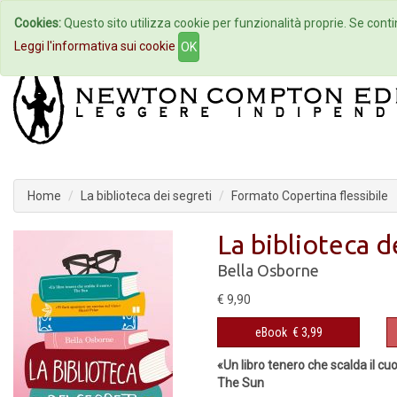
Cookies:
Questo sito utilizza cookie per funzionalità proprie. Se contin
Home
Autori
Eventi
Col
Leggi l'informativa sui cookie
OK
Home
La biblioteca dei segreti
Formato Copertina flessibile
La biblioteca d
Bella Osborne
€ 9,90
eBook
€ 3,99
«Un libro tenero che scalda il cu
The Sun