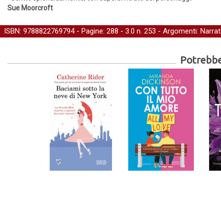
Sue Moorcroft
ISBN: 9788822769794 - Pagine: 288 -
3.0
n. 253 - Argomenti:
Narrat
Potrebber