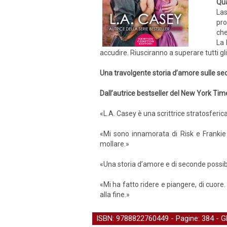
Qua
Las
pro
che
La 
accudire. Riusciranno a superare tutti g
Una travolgente storia d’amore sulle sec
Dall’autrice bestseller del New York Ti
«L.A. Casey è una scrittrice stratosferica
«Mi sono innamorata di Risk e Frankie
mollare.»
«Una storia d’amore e di seconde possibi
«Mi ha fatto ridere e piangere, di cuore.
alla fine.»
ISBN: 9788822760449 - Pagine: 384 -
G