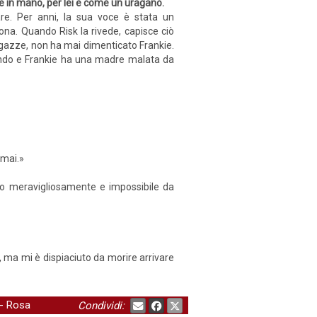
ore in mano, per lei è come un uragano.
are. Per anni, la sua voce è stata un
ona. Quando Risk la rivede, capisce ciò
agazze, non ha mai dimenticato Frankie.
 mondo e Frankie ha una madre malata da
 mai.»
to meravigliosamente e impossibile da
e, ma mi è dispiaciuto da morire arrivare
-
Rosa
Condividi: