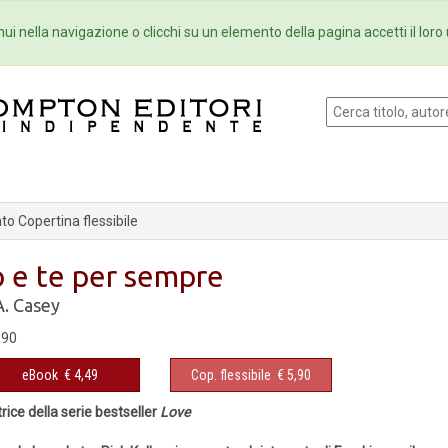
Eventi
Collane
Newsletter
Ebo
ui nella navigazione o clicchi su un elemento della pagina accetti il loro 
o Copertina flessibile
o e te per sempre
A. Casey
,90
eBook
€ 4,49
Cop. flessibile
€ 5,90
rice della serie bestseller
Love