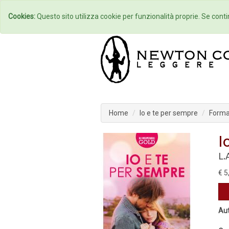
Home
Autori
Cookies:
Questo sito utilizza cookie per funzionalità proprie. Se contin
Home
Io e te per sempre
Format
I
L.
€ 5
Aut