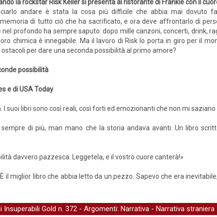
ndo la rockstar Risk Keller si presenta al ristorante di Frankie con il cu
ciarlo andare è stata la cosa più difficile che abbia mai dovuto f
memoria di tutto ciò che ha sacrificato, e ora deve affrontarlo di pers
 nel profondo ha sempre saputo: dopo mille canzoni, concerti, drink, r
loro chimica è innegabile. Ma il lavoro di Risk lo porta in giro per il
li ostacoli per dare una seconda possibilità al primo amore?
onde possibilità
mes e di USA Today
. I suoi libri sono così reali, così forti ed emozionanti che non mi saziano
 sempre di più, man mano che la storia andava avanti. Un libro scrit
lità davvero pazzesca. Leggetela, e il vostro cuore canterà!»
 È il miglior libro che abbia letto da un pezzo. Sapevo che era inevitabil
li Insuperabili Gold
n. 372 - Argomenti:
Narrativa
-
Narrativa straniera