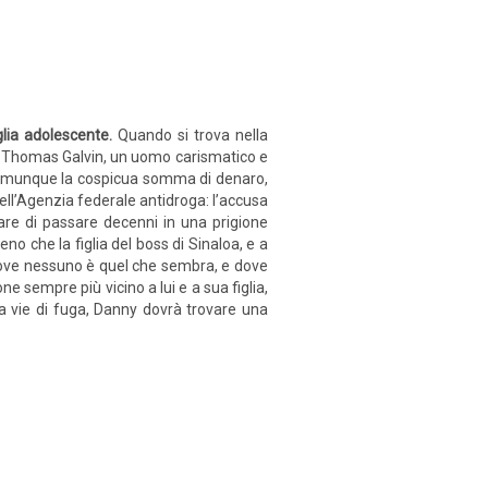
lia adolescente.
Quando si trova nella
i Thomas Galvin, un uomo carismatico e
a comunque la cospicua somma di denaro,
ell’Agenzia federale antidroga: l’accusa
itare di passare decenni in una prigione
o che la figlia del boss di Sinaloa, e a
ni dove nessuno è quel che sembra, e dove
 sempre più vicino a lui e a sua figlia,
a vie di fuga, Danny dovrà trovare una