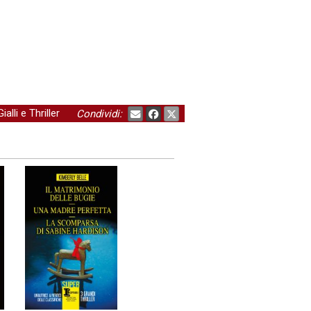
Gialli e Thriller
Condividi: