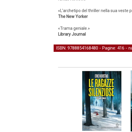
«L’archetipo del thriller nella sua vest
The New Yorker
«Trama geniale.»
Library Journal
ISBN: 9788854168480 - Pagine: 416 -
n