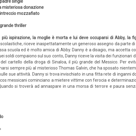
padre single
 misteriosa donazione
intreccio mozzafiato
grande thriller
ù ispirazione, la moglie è morta e lui deve occuparsi di Abby, la fig
e scolastiche, riceve inaspettatamente un generoso assegno da parte d
 stessa scuola ed è molto amica di Abby. Danny è a disagio, ma accett
 soldi compaiono sul suo conto, Danny riceve la visita dei funzionari d
 del cartello della droga di Sinaloa, il più grande del Messico. Per ev
inarsi sempre più al misterioso Thomas Galvin, che ha sposato nientemen
 sulle sue attività. Danny si trova invischiato in una fitta rete di ingan
rcos messicani cominciano a mietere vittime con ferocia e determinazione
 Quando si troverà ad annaspare in una morsa di terrore e paura senz
do
»