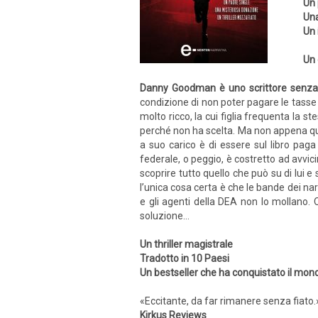
Un 
Una
Un 
Un 
Danny Goodman è uno scrittore senza pi
condizione di non poter pagare le tass
molto ricco, la cui figlia frequenta la
perché non ha scelta. Ma non appena quei
a suo carico è di essere sul libro paga
federale, o peggio, è costretto ad avvic
scoprire tutto quello che può su di lui e
l’unica cosa certa è che le bande dei na
e gli agenti della DEA non lo mollano.
soluzione…
Un thriller magistrale
Tradotto in 10 Paesi
Un bestseller che ha conquistato il mon
«Eccitante, da far rimanere senza fiato.
Kirkus Reviews