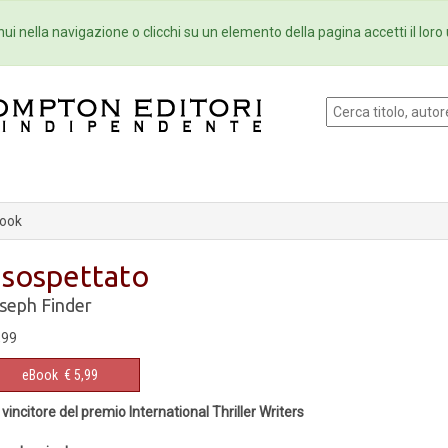
Eventi
Collane
Newsletter
Ebo
ui nella navigazione o clicchi su un elemento della pagina accetti il loro 
ook
l sospettato
seph Finder
,99
eBook
€ 5,99
 vincitore del premio International Thriller Writers