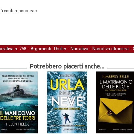
e più contemporanea.»
arrativa
n. 758 - Argomenti:
Thriller
-
Narrativa
-
Narrativa straniera
-
Potrebbero piacerti anche...