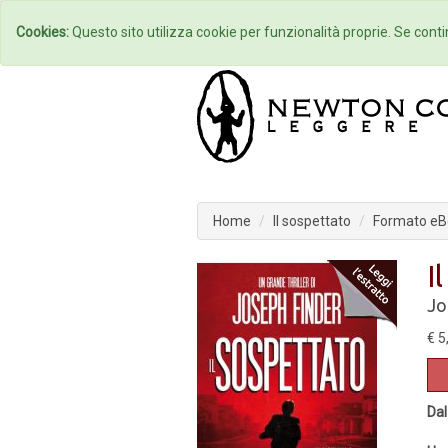
Home
Autori
Cookies:
Questo sito utilizza cookie per funzionalità proprie. Se contin
Home
Il sospettato
Formato eB
I
Jo
€ 5
Dal