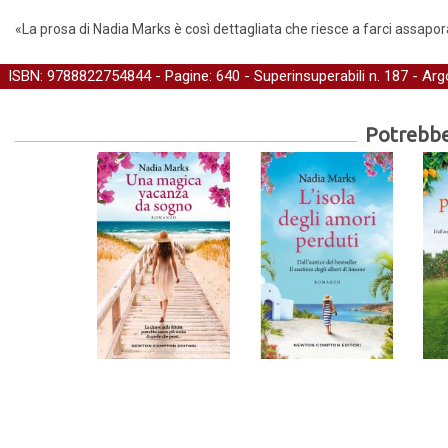
«La prosa di Nadia Marks è così dettagliata che riesce a farci assaporar
ISBN: 9788822754844 - Pagine: 640 -
Superinsuperabili
n. 187 - Ar
Potrebber