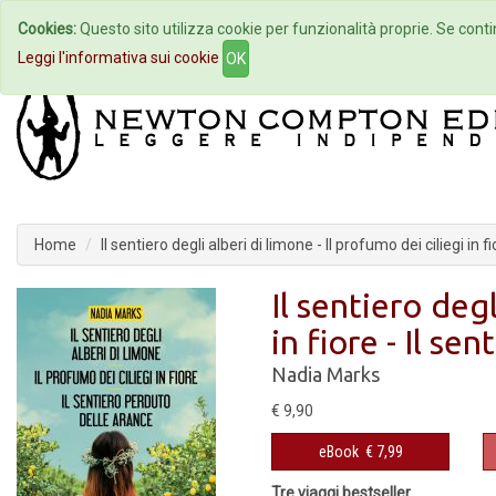
Cookies:
Questo sito utilizza cookie per funzionalità proprie. Se contin
Home
Autori
Eventi
Col
Leggi l'informativa sui cookie
OK
Home
Il sentiero degli alberi di limone - Il profumo dei ciliegi in 
Il sentiero degl
in fiore - Il se
Nadia Marks
€ 9,90
eBook
€ 7,99
Tre viaggi bestseller