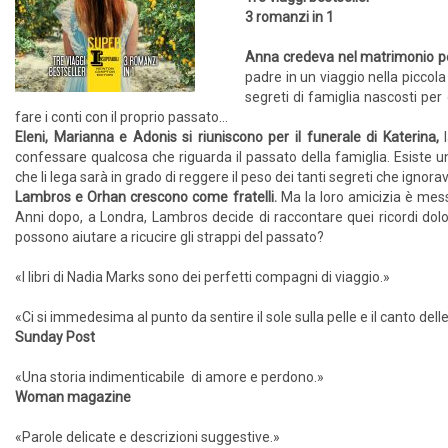
3 romanzi in 1
Anna credeva nel matrimonio p
padre in un viaggio nella piccola 
segreti di famiglia nascosti per
fare i conti con il proprio passato…
Eleni, Marianna e Adonis si riuniscono per il funerale di Katerina,
l
confessare qualcosa che riguarda il passato della famiglia. Esiste u
che li lega sarà in grado di reggere il peso dei tanti segreti che ignor
Lambros e Orhan crescono come fratelli.
Ma la loro amicizia è messa
Anni dopo, a Londra, Lambros decide di raccontare quei ricordi doloro
possono aiutare a ricucire gli strappi del passato?
«I libri di Nadia Marks sono dei perfetti compagni di viaggio.»
«Ci si immedesima al punto da sentire il sole sulla pelle e il canto del
Sunday Post
«Una storia indimenticabile di amore e perdono.»
Woman magazine
«Parole delicate e descrizioni suggestive.»