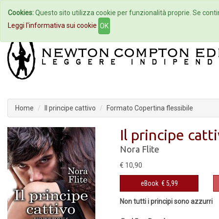
Cookies:
Questo sito utilizza cookie per funzionalità proprie. Se contin
Home
Autori
Eventi
Col
Leggi l'informativa sui cookie
OK
Home
Il principe cattivo
Formato Copertina flessibile
Il principe catt
Nora Flite
€ 10,90
eBook
€ 5,99
Non tutti i principi sono azzurri