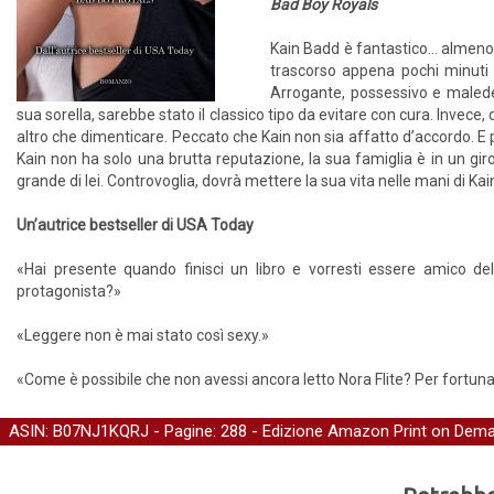
Bad Boy Royals
Kain Badd è fantastico… almeno s
trascorso appena pochi minuti i
Arrogante, possessivo e malede
sua sorella, sarebbe stato il classico tipo da evitare con cura. Invece,
altro che dimenticare. Peccato che Kain non sia affatto d’accordo. E po
Kain non ha solo una brutta reputazione, la sua famiglia è in un gir
grande di lei. Controvoglia, dovrà mettere la sua vita nelle mani di Ka
Un’autrice bestseller di USA Today
«Hai presente quando finisci un libro e vorresti essere amico del
protagonista?»
«Leggere non è mai stato così sexy.»
«Come è possibile che non avessi ancora letto Nora Flite? Per fortun
ASIN: B07NJ1KQRJ - Pagine: 288 -
Edizione Amazon Print on Dem