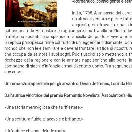
«Romantico, coinvolgente e est
India, 1798. A un passo dal corona
un’atroce sventura e perde l’att
acquisita, si ritrova in una si
abbandonare lo Hampshire e raggiungere suo fratello nell’India dove
fratello ha sposato una splendida fanciulla del posto e vive a ri
un’epoca principesca finita col furto di un leggendario diamante. Confi
mondo che non le è familiare e deve affrontare la sfida di ricostruir
che occupa da sempre i suoi sogni. Può riuscirci solo mettendo a fru
ricchezze della regione e con le armate napoleoniche alle porte, 
compagno di giochi d’infanzia ormai diventato uomo. Tra sogni, sospiri
suo cuore.
Un romanzo imperdibile per gli amanti di Dinah Jefferies, Lucinda Ri
Dall’autrice vincitrice del premio Romantic Novelists’ Association’s Hi
«Una storia meravigliosa che fa riflettere.»
«Una scrittura fluida, piacevole e brillante.»
«Un’autrice che non delude mai.»