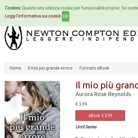
Cookies:
Questo sito utilizza cookie per funzionalità proprie. Se contin
Home
Autori
Eventi
Col
Leggi l'informativa sui cookie
OK
Home
Il mio più grande errore
Formato eBook
Il mio più gran
Aurora Rose Reynolds
€ 3,99
eBook
€ 3,99
Until Series