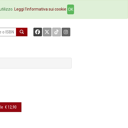
okstore
Contatti
utilizzo.
Leggi l'informativa sui cookie
OK
le
€ 12,90