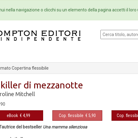
Eventi
Collane
Newsletter
Ebo
ui nella navigazione o clicchi su un elemento della pagina accetti il loro 
mato Copertina flessibile
l killer di mezzanotte
roline Mitchell
,90
eBook
€ 4,99
Cop. flessibile
€ 5,90
Cop. flessibi
l’autrice del bestseller
Una mamma silenziosa