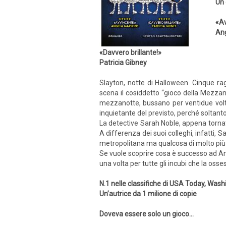
Un 
«Av
An
«Davvero brillante!»
Patricia Gibney
Slayton, notte di Halloween. Cinque ra
scena il cosiddetto “gioco della Mezzano
mezzanotte, bussano per ventidue volte
inquietante del previsto, perché soltant
La detective Sarah Noble, appena torna
A differenza dei suoi colleghi, infatti
metropolitana ma qualcosa di molto più 
Se vuole scoprire cosa è successo ad An
una volta per tutte gli incubi che la oss
N.1 nelle classifiche di USA Today, Wa
Un’autrice da 1 milione di copie
Doveva essere solo un gioco…