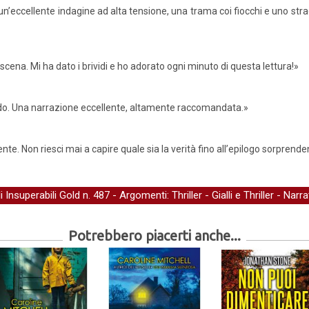
 un’eccellente indagine ad alta tensione, una trama coi fiocchi e uno st
di scena. Mi ha dato i brividi e ho adorato ogni minuto di questa lettura!»
do. Una narrazione eccellente, altamente raccomandata.»
ente. Non riesci mai a capire quale sia la verità fino all’epilogo sorpren
li Insuperabili Gold
n. 487 - Argomenti:
Thriller
-
Gialli e Thriller
-
Narra
Potrebbero piacerti anche...