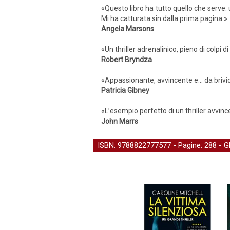
«Questo libro ha tutto quello che serve:
Mi ha catturata sin dalla prima pagina.»
Angela Marsons
«Un thriller adrenalinico, pieno di colpi 
Robert Bryndza
«Appassionante, avvincente e… da brivi
Patricia Gibney
«L’esempio perfetto di un thriller avvinc
John Marrs
ISBN: 9788822777577 - Pagine: 288 -
G