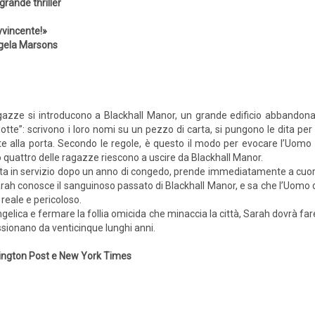
grande thriller
vincente!»
gela Marsons
gazze si introducono a Blackhall Manor, un grande edificio abbandonat
tte”: scrivono i loro nomi su un pezzo di carta, si pungono le dita per f
 alla porta. Secondo le regole, è questo il modo per evocare l’Uomo d
o quattro delle ragazze riescono a uscire da Blackhall Manor.
ta in servizio dopo un anno di congedo, prende immediatamente a cuor
, Sarah conosce il sanguinoso passato di Blackhall Manor, e sa che l’Uo
reale e pericoloso.
gelica e fermare la follia omicida che minaccia la città, Sarah dovrà f
essionano da venticinque lunghi anni.
shington Post e New York Times