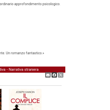
raordinario approfondimento psicologico.
dente. Un romanzo fantastico.»
tiva
-
Narrativa straniera
Condividi: