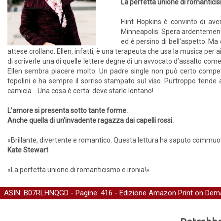
La perfetta unione di romanticis
Flint Hopkins è convinto di aver
Minneapolis. Spera ardentemente
ed è persino di bell’aspetto. Ma
attese crollano. Ellen, infatti, è una terapeuta che usa la musica per ai
di scriverle una di quelle lettere degne di un avvocato d’assalto come
Ellen sembra piacere molto. Un padre single non può certo compet
topolini e ha sempre il sorriso stampato sul viso. Purtroppo tende a
camicia… Una cosa è certa: deve starle lontano!
L’amore si presenta sotto tante forme.
Anche quella di un’invadente ragazza dai capelli rossi.
«Brillante, divertente e romantico. Questa lettura ha saputo commuov
Kate Stewart
«La perfetta unione di romanticismo e ironia!»
ASIN: B07RLHNQGD - Pagine: 416 -
Edizione Amazon Print on Dem