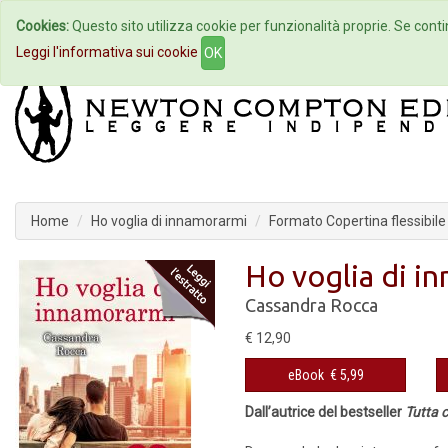
Cookies:
Questo sito utilizza cookie per funzionalità proprie. Se contin
Home
Autori
Eventi
Col
Leggi l'informativa sui cookie
OK
Home
Ho voglia di innamorarmi
Formato Copertina flessibile
Ho voglia di i
Cassandra Rocca
€ 12,90
eBook
€ 5,99
Dall’autrice del bestseller
Tutta 