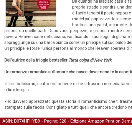
Da quando ha lasciato casa e fam
propria strada e sentirsi una do
è facile tenersi il posto neppure
model più paparazzata insieme a
bordo di uno yacht, incurante d
proprio da quelle parti. Dopo varie peripezie, e proprio mentre semb
povera Heaven cade nell’oceano, vanificando i suoi sogni di gloria e
sopraggiunge su una barca bianca come un principe sul suo baldo des
un principe, e forse l’unica persona al mondo che Heaven sperava di 
Dall’autrice della trilogia bestseller
Tutta colpa di New York
Un romanzo romantico sull’amore che nasce dove meno te lo aspetti
«Libro bellissimo, scritto molto bene e che ti trascina immediatament
ultimi tempi.»
«Ho davvero apprezzato questa storia. Il romanticismo che ti trasmet
stampato sulla faccia. Consigliato a tutti quelli che ancora credono n
ASIN: B07XHFHYB9 - Pagine: 320 -
Edizione Amazon Print on Dem