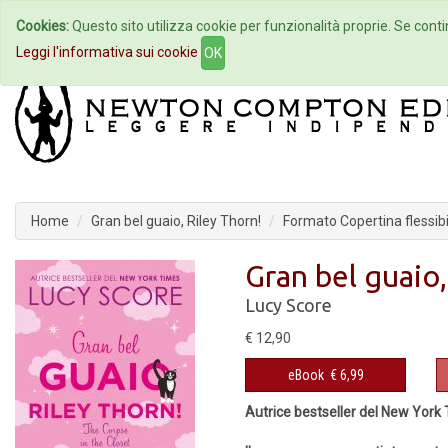
Cookies:
Questo sito utilizza cookie per funzionalità proprie. Se contin
Home
Autori
Eventi
Col
Leggi l'informativa sui cookie
OK
Home
Gran bel guaio, Riley Thorn!
Formato Copertina flessibi
Gran bel guaio,
Lucy Score
€ 12,90
eBook
€ 6,99
Autrice bestseller del New York