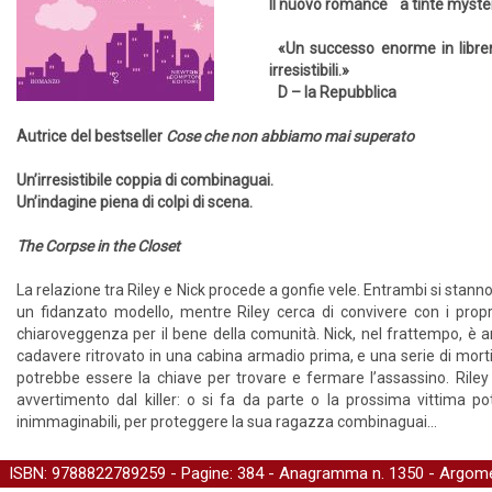
Il nuovo romance a tinte myster
«Un successo enorme in libreri
irresistibili.»
D – la Repubblica
Autrice del bestseller
Cose che non abbiamo mai superato
Un’irresistibile coppia di combinaguai.
Un’indagine piena di colpi di scena.
The Corpse in the Closet
La relazione tra Riley e Nick procede a gonfie vele. Entrambi si stanno a
un fidanzato modello, mentre Riley cerca di convivere con i propr
chiaroveggenza per il bene della comunità. Nick, nel frattempo, è a
cadavere ritrovato in una cabina armadio prima, e una serie di morti 
potrebbe essere la chiave per trovare e fermare l’assassino. Riley
avvertimento dal killer: o si fa da parte o la prossima vittima po
inimmaginabili, per proteggere la sua ragazza combinaguai...
ISBN: 9788822789259 - Pagine: 384 -
Anagramma
n. 1350 - Argome