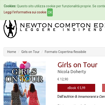
Cookies:
Questo sito utilizza cookie per funzionalità proprie. Se contin
Home
Autori
Eventi
Col
Leggi l'informativa sui cookie
OK
Home
Girls on Tour
Formato Copertina flessibile
Girls on Tour
Nicola Doherty
€ 12,90
eBook
€ 5,99
Dall'autrice di
Innamorarsi a Cent