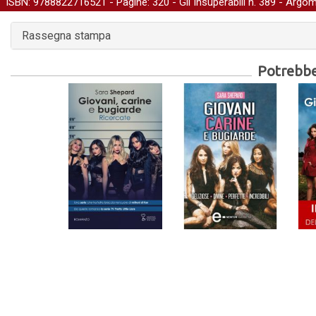
ISBN: 9788822716521 - Pagine: 320 -
Gli Insuperabili
n. 389 - Argom
Rassegna stampa
Potrebber