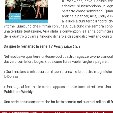
A Rosewood, dove il gossip cresc
scheletri si nascondono in ogn
perfette come sembrano. Quando i
amiche, Spencer, Aria, Emily e H
alla luce alcuni terribili ricordi
vittime. Qualcuno che si firma con una A, qualcuno che sembra conosce
una terribile tentazione, Aria sfida le convenzioni e Hanna comincia 
delle quattro giovani si tingono di nero e gli scandali diventano ogni g
Da questo romanzo la serie TV
Pretty Little Liars
Nell’esclusivo quartiere di Rosewood quattro ragazze vivono tranqui
davvero con le loro bugie. E qualcuno forse vuole fargliela pagare...
«Qui il mistero si intreccia con il teen drama… e le quattro magnific
Io Donna
«Una saga al femminile con un appassionante tocco di mistero. Una s
Publishers Weekly
Una serie entusiasmante che ha fatto breccia nel cuore di milioni di f