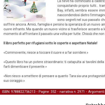
La neve ha cominciato a cadere, le
conquistando proprio tutti… tran
Bay, infatti, sembra essere im
nascondendosi dietro l’immagine d
sono segreti nel suo passato che
soffrire ancora. Amici, famiglia e persino la speranza di un nuovo
cuore infranto. Ma quando un nuovo vicino si trasferisce accanto a lei
momento di affrontare il passato una volta per tutte. Chissà che non c
Il libro perfetto per rifugiarsi sotto le coperte e aspettare Natale!
«Commovente, riesce a toccare il cuore e a far sorridere.»
«Questo libro ha un potere straordinario: ti catapulta ai tavolini dell
farti dimenticare il presente.»
«Non riesco a smettere di pensare a quanto Tara sia una protagonista 
suo coraggio.»
ISBN: 9788822756213 - Pagine: 352 -
narrativa
n. 2971 - Argomenti