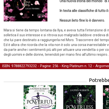
Una nuova storia del mondo di
In testa alle classifiche di tutto 
Nessun lieto fine lo è davvero.
Mara si tiene da tempo lontana da Ilya, e aveva tutta l’intenzione di 
solletica il suo interesse e si ritrova suo malgrado laddove credeva di
che lui pare destinato a raggiungerla nel Mors. Trascorrere del tempo c
Ed è allora che ricorda che la vita non è solo una corsa inarrestabile 
da parte anche i sentimenti più alti per attuare una vendetta o per conq
degli uomini e delle donne, tenendoli per mano fino all’ultimo respiro..
ISBN: 9788822793232 - Pagine: 256 -
King Platinum
n. 12 - Argomen
Potrebber