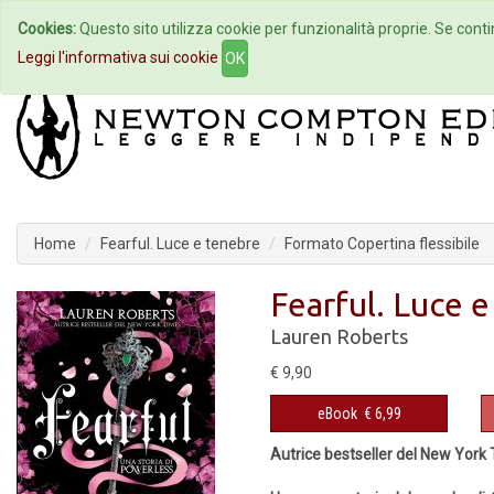
Cookies:
Questo sito utilizza cookie per funzionalità proprie. Se contin
Home
Autori
Eventi
Col
Leggi l'informativa sui cookie
OK
Home
Fearful. Luce e tenebre
Formato Copertina flessibile
Fearful. Luce 
Lauren Roberts
€ 9,90
eBook
€ 6,99
Autrice bestseller del New York