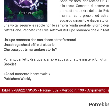
Sono tre mesi che Mateo Cruz n
alla testa. Convinto di essere s
prima di impazzire del tutto. Evi
mannari sono proibiti ed estre
sguardo smarrito e disperato di 
una volta, seguire le regole non le sembra fondamentale. Giorno dop
l’attrazione. Peccato che Evie sottovaluti il lupo mannaro che è in M
Un lupo mannaro che non riesce a trasformarsi.
Una strega che si offre di aiutarlo.
Che cosa potrà mai andare storto?
«Un mix perfetto di arguzia, amore appassionato e mistero. Un ottimo
Booklist
«Assolutamente incantevole.»
Publishers Weekly
ISBN: 9788822778505 - Pagine: 352 -
Vertigo
n. 199 - Argomenti:
F
Potrebber