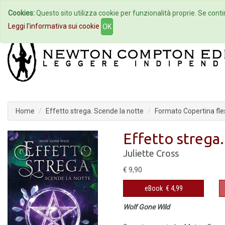
Cookies:
Questo sito utilizza cookie per funzionalità proprie. Se contin
Home
Autori
Eventi
Col
Leggi l'informativa sui cookie
OK
Home
Effetto strega. Scende la notte
Formato Copertina fles
Effetto strega
Juliette Cross
€ 9,90
eBook
€ 4,99
Wolf Gone Wild