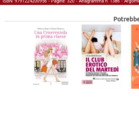
ISBN: 9791224200956 - Pagine: 320 -
Anagramma
n. 1386 - Argome
Potrebber