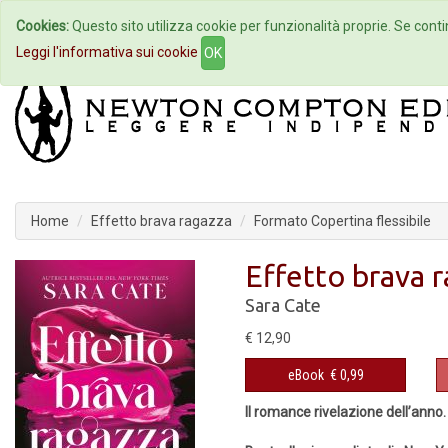
Cookies:
Questo sito utilizza cookie per funzionalità proprie. Se contin
Home
Autori
Eventi
Col
Leggi l'informativa sui cookie
OK
Home
Effetto brava ragazza
Formato Copertina flessibile
Effetto brava 
Sara Cate
€ 12,90
eBook
€ 0,99
Il romance rivelazione dell’anno.