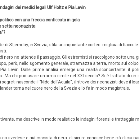
indagini dei medici legali Ulf Holtz e Pia Levin
politico con una freccia conficcata in gola
 setta neonazista
a”?
e di Stjerneby, in Svezia, sfila un inquietante corteo: migliaia di fiaccole
sti.
di nero ne attende il passaggio. Gli estremisti si raccolgono sotto una gr
dopo, però, nello sgomento generale, stramazza a terra, morto sul colp
e Pia Levin. Dalle prime analisi emerge una realtà sconcertante: il pol
. Ma chi può usare un’arma simile nel XXI secolo? Si è trattato di un o
li segreti nasconde il “Nido dell’Aquila”, il ritrovo dei neonazisti dove il 
llander torna nel cuore nero della Svezia e lo fa in modo magistrale.
tivante, ma descrive in modo realistico le indagini forensi e tratteggia 
olizia svedese e già cronista di nera, di sicuro conosce bene ciò di cu