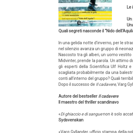
Le 
Un 
Una
Quali segreti nasconde il “Nido dell’Aquil
In una gelida notte d’inverno, per le strad
nel silenzio avanza un gruppo di neonazi
Nascosto tra gli alberi, un uomo vestito 
Midvinter, prende la parola. Un attimo 
gli esperti della Scientifica Ulf Holtz 
scagliata probabilmente da una balestra
conti all’interno del gruppo? Quali terribi
Dopo il successo de
Il cadavere
, Varg Gy
Autore del bestseller
Il cadavere
Il maestro del thriller scandinavo
«
Di ghiaccio e di sangue
non è solo accat
Sydsvenskan
«Varg Gyllander, ufficio stampa della p