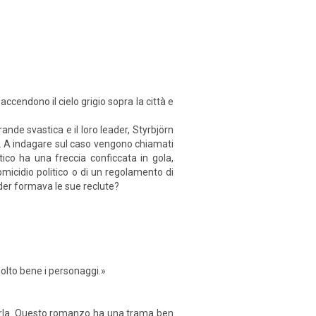
 accendono il cielo grigio sopra la città e
ande svastica e il loro leader, Styrbjörn
o. A indagare sul caso vengono chiamati
itico ha una freccia conficcata in gola,
micidio politico o di un regolamento di
leader formava le sue reclute?
molto bene i personaggi.»
i parla. Questo romanzo ha una trama ben