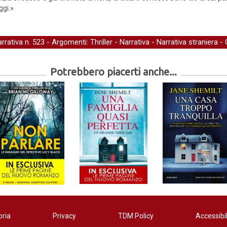
ggi.»
arrativa
n. 523 - Argomenti:
Thriller
-
Narrativa
-
Narrativa straniera
-
Potrebbero piacerti anche...
oria
Privacy
TDM Policy
Accessibil