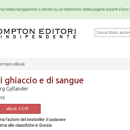
Eventi
Collane
Newsletter
Ebo
ui nella navigazione o clicchi su un elemento della pagina accetti il loro 
ormato eBook
i ghiaccio e di sangue
rg Gyllander
,99
eBook
€ 3,99
na l'autore del bestseller
Il cadavere
cima alle classifiche in Svezia