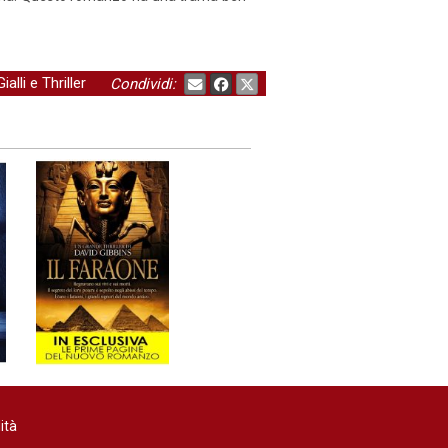
Gialli e Thriller
Condividi:
ità