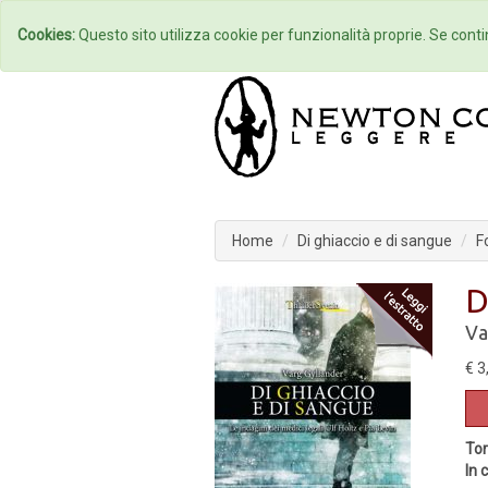
Home
Autori
Cookies:
Questo sito utilizza cookie per funzionalità proprie. Se contin
Home
Di ghiaccio e di sangue
F
D
Va
€ 3
Tor
In 