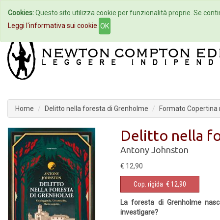
Cookies:
Questo sito utilizza cookie per funzionalità proprie. Se contin
Home
Autori
Eventi
Col
Leggi l'informativa sui cookie
OK
Home
Delitto nella foresta di Grenholme
Formato Copertina 
Delitto nella 
Antony Johnston
€ 12,90
Cop. rigida
€ 12,90
La foresta di Grenholme nasco
investigare?