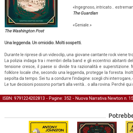
«Ingegnoso, intricato... estrema
The Guardian
«Geniale.»
The Washington Post
Una leggenda. Un omicidio. Molti sospetti.
Durante le riprese di un videoclip, una giovane cantante rock viene tro
La polizia indaga tra i membri della band e gli eccentrici abitanti de
tensione cresce, il paese si divide tra razionalità e superstizione. 
folklore locale che, secondo una leggenda, protegge la foresta. Inol
sepolta da tempo. Sei tu a condurre l’indagine: scegli chi interrogare, de
Le tue decisioni possono portarti alla verità... o alla rovina. Perché q
ISBN: 9791224202813 - Pagine: 352 -
Nuova Narrativa Newton
n. 1
Potrebber