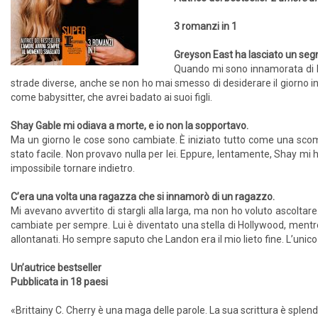
3 romanzi in 1
Greyson East ha lasciato un seg
Quando mi sono innamorata di l
strade diverse, anche se non ho mai smesso di desiderare il giorno i
come babysitter, che avrei badato ai suoi figli.
Shay Gable mi odiava a morte, e io non la sopportavo.
Ma un giorno le cose sono cambiate. È iniziato tutto come una sco
stato facile. Non provavo nulla per lei. Eppure, lentamente, Shay mi 
impossibile tornare indietro.
C’era una volta una ragazza che si innamorò di un ragazzo.
Mi avevano avvertito di stargli alla larga, ma non ho voluto ascolta
cambiate per sempre. Lui è diventato una stella di Hollywood, mentr
allontanati. Ho sempre saputo che Landon era il mio lieto fine. L’unico
Un’autrice bestseller
Pubblicata in 18 paesi
«Brittainy C. Cherry è una maga delle parole. La sua scrittura è splend