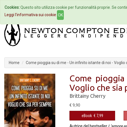
Cookies:
Questo sito utilizza cookie per funzionalità proprie. Se contin
Home
Autori
Eventi
Col
Leggi l'informativa sui cookie
OK
Home
Come pioggia su di me - Un infinito istante di noi - Vogli
Come pioggia s
Voglio che sia
Brittainy Cherry
€ 9,90
eBook
€ 7,99
Autrice del bestseller
L’amore ar