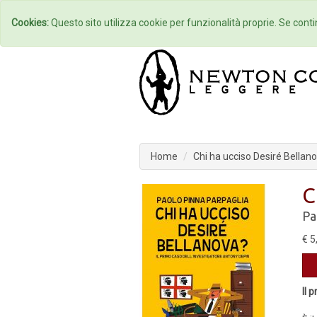
Home
Autori
Cookies:
Questo sito utilizza cookie per funzionalità proprie. Se contin
Home
Chi ha ucciso Desiré Bellan
C
Pa
€ 5
Il 