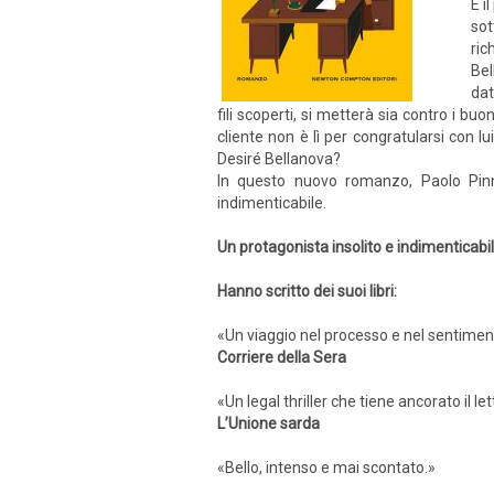
È i
sot
ric
Bel
dat
fili scoperti, si metterà sia contro i buon
cliente non è lì per congratularsi con lu
Desiré Bellanova?
In questo nuovo romanzo, Paolo Pinna
indimenticabile.
Un protagonista insolito e indimenticabi
Hanno scritto dei suoi libri:
«Un viaggio nel processo e nel sentiment
Corriere della Sera
«Un legal thriller che tiene ancorato il le
L’Unione sarda
«Bello, intenso e mai scontato.»