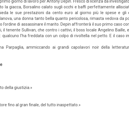
l primo giorno di lavoro per Antony Depin. Fresco di licenza da investigato
to la giacca, Borsalino calato sugli occhi e baffi perfettamente alliscia
hieda le sue prestazioni da cento euro al giorno più le spese e gli 
lanova, una donna tanto bella quanto pericolosa, rimasta vedova da poc
o l’ordine di assassinare il marito. Depin affronterà il suo primo caso c
i, il tenente Sullivan, che contro i cattivi, il boss locale Angelino Baille
i: qualcuno l’ha freddata con un colpo di rivoltella nel petto. E il caso
 Parpaglia, ammiccando ai grandi capolavori noir della letteratur
le
o della giustizia.»
ttore fino al gran finale, del tutto inaspettato.»