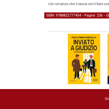
«Un romanzo che ti lascia con il fiato sos
ISBN: 9788822777454 - Pagine: 256 -
G
St