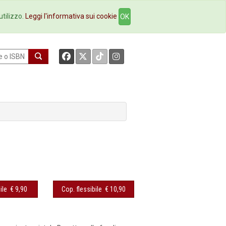
okstore
Contatti
utilizzo.
Leggi l'informativa sui cookie
OK
ile
€ 9,90
Cop. flessibile
€ 10,90