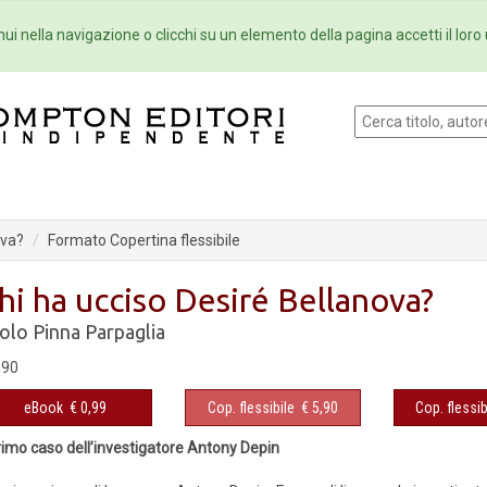
Eventi
Collane
Newsletter
Ebo
ui nella navigazione o clicchi su un elemento della pagina accetti il loro 
ova?
Formato Copertina flessibile
hi ha ucciso Desiré Bellanova?
olo Pinna Parpaglia
,90
eBook
€ 0,99
Cop. flessibile
€ 5,90
Cop. flessib
primo caso dell’investigatore Antony Depin