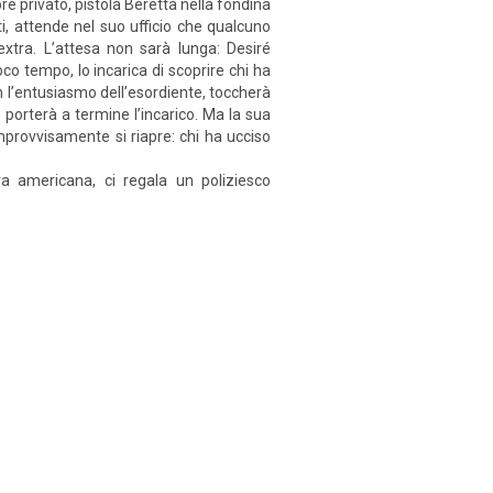
re privato, pistola Beretta nella fondina
ti, attende nel suo ufficio che qualcuno
extra. L’attesa non sarà lunga: Desiré
o tempo, lo incarica di scoprire chi ha
on l’entusiasmo dell’esordiente, toccherà
, e porterà a termine l’incarico. Ma la sua
 improvvisamente si riapre: chi ha ucciso
a americana, ci regala un poliziesco