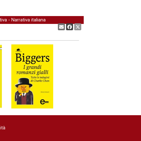
tiva
-
Narrativa italiana
Condividi:
ità