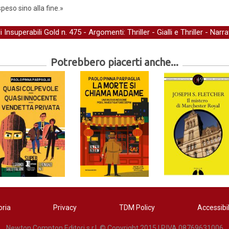
peso sino alla fine.»
li Insuperabili Gold
n. 475 - Argomenti:
Thriller
-
Gialli e Thriller
-
Narra
Potrebbero piacerti anche...
oria
Privacy
TDM Policy
Accessibil
Newton Compton Editori s.r.l. © Copyright 2015 | P.IVA 08769631006