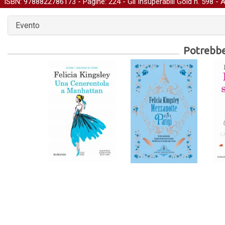
ISBN: 9788822786173 - Pagine: 224 -
Gli Insuperabili Gold
n. 598 - 
Evento
Potrebber