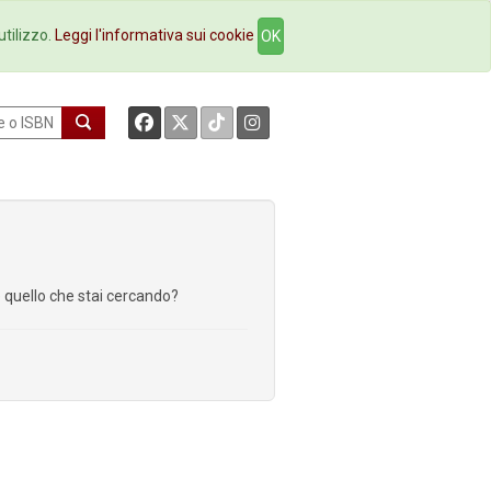
okstore
Contatti
utilizzo.
Leggi l'informativa sui cookie
OK
re quello che stai cercando?