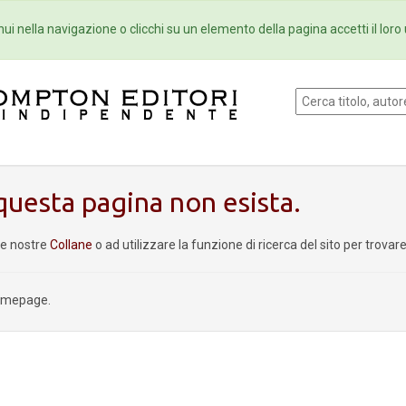
Eventi
Collane
Newsletter
Ebo
ui nella navigazione o clicchi su un elemento della pagina accetti il loro 
uesta pagina non esista.
le nostre
Collane
o ad utilizzare la funzione di ricerca del sito per trova
homepage.