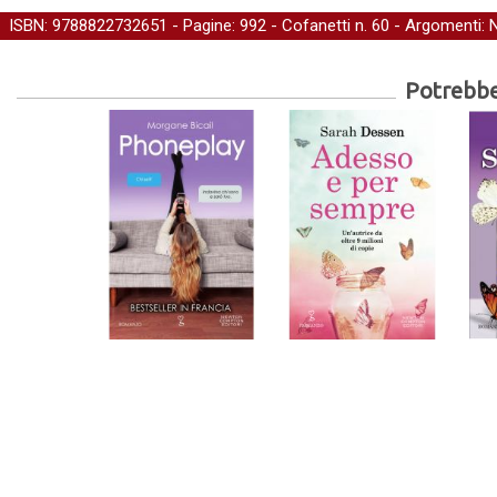
ISBN: 9788822732651 - Pagine: 992 -
Cofanetti
n. 60 - Argomenti:
N
Potrebber