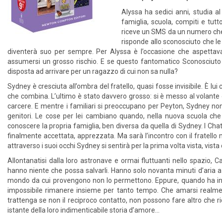
Alyssa ha sedici anni, studia a
famiglia, scuola, compiti e tut
riceve un SMS da un numero che
risponde allo sconosciuto che le
diventerà suo per sempre. Per Alyssa è l’occasione che aspettava 
assumersi un grosso rischio. E se questo fantomatico Sconosciuto
disposta ad arrivare per un ragazzo di cui non sa nulla?
Sydney è cresciuta all’ombra del fratello, quasi fosse invisibile. È lu
che combina. L’ultimo è stato davvero grosso: si è messo al volante 
carcere. E mentre i familiari si preoccupano per Peyton, Sydney non ri
genitori. Le cose per lei cambiano quando, nella nuova scuola che
conoscere la propria famiglia, ben diversa da quella di Sydney. I Ch
finalmente accettata, apprezzata. Ma sarà l’incontro con il fratello ma
attraverso i suoi occhi Sydney si sentirà per la prima volta vista, vista
Allontanatisi dalla loro astronave e ormai fluttuanti nello spazio,
hanno niente che possa salvarli. Hanno solo novanta minuti d’aria 
mondo da cui provengono non lo permettono. Eppure, quando ha inc
impossibile rimanere insieme per tanto tempo. Che amarsi realment
trattenga se non il reciproco contatto, non possono fare altro che rico
istante della loro indimenticabile storia d’amore…