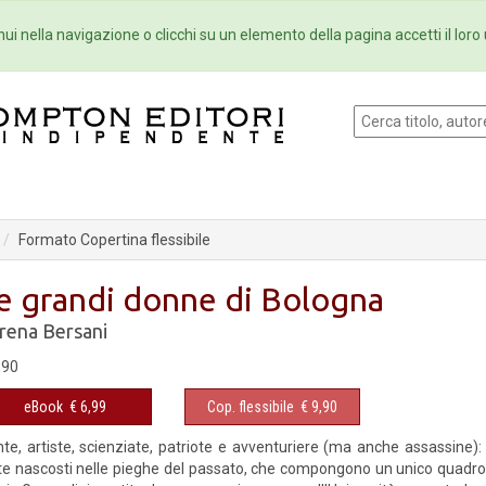
Eventi
Collane
Newsletter
Ebo
ui nella navigazione o clicchi su un elemento della pagina accetti il loro 
Formato Copertina flessibile
e grandi donne di Bologna
rena Bersani
,90
eBook
€ 6,99
Cop. flessibile
€ 9,90
te, artiste, scienziate, patriote e avventuriere (ma anche assassine): 
te nascosti nelle pieghe del passato, che compongono un unico quadro de