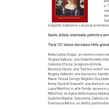
Bit
e T
che
don
Gal
indigenti, bellissime o di poca avvenenza
Sante, artiste, scienziate, patriote e av
Tra le 101 donne che hanno fatto grand
Aelia Laelia Crispis: un mistero inciso nel
Virginia Galluzzi: una Giulietta nella città 
Caterina Sforza: la signora di Imola
Nicolosa Sanuti: una “fashion victim” ri
Angela Vallerani: una donna tra i banditi
Maria Teresa Serego Allighieri Gozzadini
Anna Zanardi Grassetti: una donna in c
Luisa Manfrini, in arte Ferida: ascesa e c
Nilla Pizzi: la regina della musica italiana
Giulietta Masina: Gelsomina, Cabiria e le
Francesca Alinovi: un delitto postmode