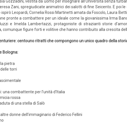
isia Gozzadini, vestita da uomo per insegnare all’Università senza turbare 
eresa Zani, spregiudicate animatrici dei salotti di fine Seicento. E poi le
 ispirò Leopardi, Cornelia Rossi Martinetti amata da Foscolo, Laura Betti, i
ne pronte a combattere per un ideale come la giovanissima Irma Bandie
luzzi e Imelda Lambertazzi, protagoniste di strazianti storie d’amore
, comunque figure forti e volitive che hanno contribuito alla crescita dell
venturiere: centouno ritratti che compongono un unico quadro della storia
e Bologna:
la pietra
delle torri
nascimentale
: una combattente per l’unità d’Italia
amicia rossa
aduta di una stella di Salò
 altre donne dell’immaginario di Federico Fellini
rno