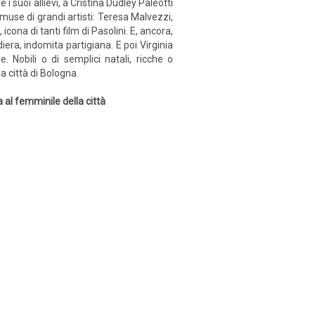
i suoi allievi, a Cristina Dudley Paleotti
 muse di grandi artisti: Teresa Malvezzi,
cona di tanti film di Pasolini. E, ancora,
ra, indomita partigiana. E poi Virginia
. Nobili o di semplici natali, ricche o
a città di Bologna.
 al femminile della città