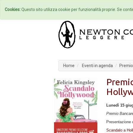
Home
Autori
Cookies:
Questo sito utilizza cookie per funzionalità proprie. Se contin
Home
Eventi in agenda
Premio 
Premio
Holly
Lunedì 15 giug
Premio Bancarell
Presentazione d
Scandalo a Hol