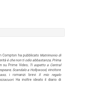
ton Compton ha pubblicato
Matrimonio di
erità è che non ti odio abbastanza
;
Prima
ilm su Prime Video;
Ti aspetto a Central
espeare
;
Scandalo a Hollywood
, vincitore
caso
; i romanzi brevi
Il mio regalo
zzacuori
. Ha inoltre ideato il diario di