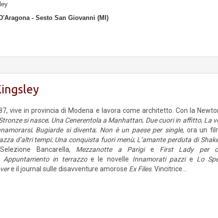
ley
 D'Aragona - Sesto San Giovanni (MI)
Kingsley
87, vive in provincia di Modena e lavora come architetto. Con la New
Stronze si nasce
;
Una Cenerentola a Manhattan
;
Due cuori in affitto
;
La v
nnamorarsi
;
Bugiarde si diventa
;
Non è un paese per single
, ora un f
zza d’altri tempi
;
Una conquista fuori menù
;
L’amante perduta di Shak
Selezione Bancarella,
Mezzanotte a Parigi
e
First Lady per 
e
Appuntamento in terrazzo
e le novelle
Innamorati pazzi
e
Lo Spe
ver
e il journal sulle disavventure amorose
Ex Files
. Vincitrice...