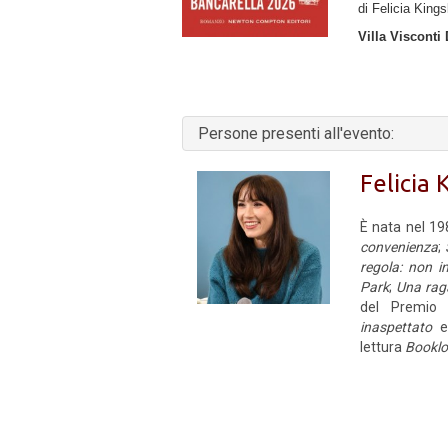
di Felicia Kings
Villa Visconti
Persone presenti all'evento:
Felicia 
È nata nel 19
convenienza
;
regola: non i
Park
;
Una raga
del Premio 
inaspettato
lettura
Booklo