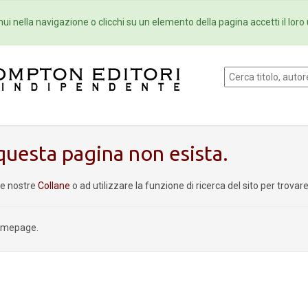
Eventi
Collane
Newsletter
Ebo
ui nella navigazione o clicchi su un elemento della pagina accetti il loro 
uesta pagina non esista.
le nostre
Collane
o ad utilizzare la funzione di ricerca del sito per trova
homepage.