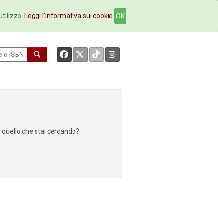
okstore
Contatti
utilizzo.
Leggi l'informativa sui cookie
OK
re quello che stai cercando?