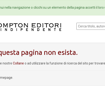
Eventi
Collane
Newsletter
Ebo
ui nella navigazione o clicchi su un elemento della pagina accetti il loro 
uesta pagina non esista.
le nostre
Collane
o ad utilizzare la funzione di ricerca del sito per trova
homepage.