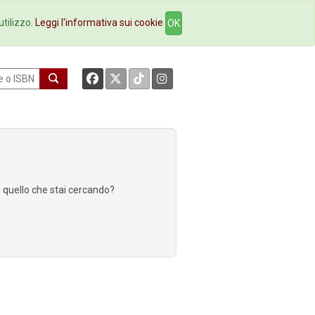
okstore
Contatti
utilizzo.
Leggi l'informativa sui cookie
OK
re quello che stai cercando?