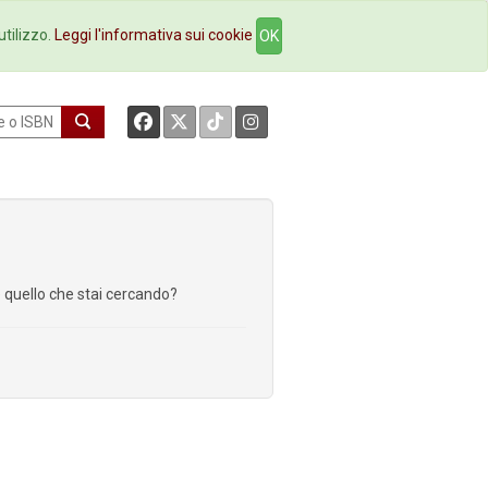
okstore
Contatti
utilizzo.
Leggi l'informativa sui cookie
OK
re quello che stai cercando?