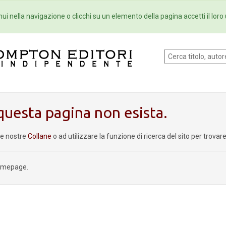
Eventi
Collane
Newsletter
Ebo
ui nella navigazione o clicchi su un elemento della pagina accetti il loro 
uesta pagina non esista.
le nostre
Collane
o ad utilizzare la funzione di ricerca del sito per trova
homepage.