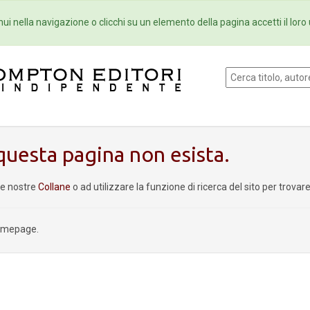
Eventi
Collane
Newsletter
Ebo
ui nella navigazione o clicchi su un elemento della pagina accetti il loro 
uesta pagina non esista.
le nostre
Collane
o ad utilizzare la funzione di ricerca del sito per trova
homepage.