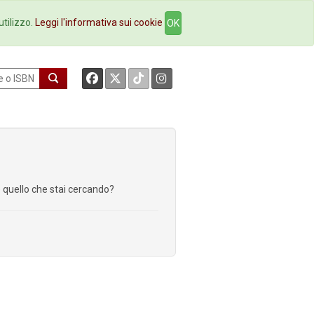
okstore
Contatti
utilizzo.
Leggi l'informativa sui cookie
OK
re quello che stai cercando?